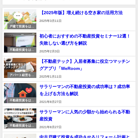
【2025年版】増え続ける空き家の活用方法
2025年3月11日
戸建て投資をはじ
める
初心者におすすめの不動産投資セミナー12選！
失敗しない選び方を解説
不動産投資をはじ
2025年2月3日
める
【不動産テック】入居者募集に役立つマッチン
グアプリ「WeRoom」
アパート経営を始
2025年1月11日
める
サラリーマンの不動産投資の成功率は？成功率
を上げる方法も解説
不動産投資をはじ
2021年8月27日
める
サラリーマンに人気の少額から始められる不動
産投資
不動産投資をはじ
2021年8月27日
める
中古戸建て投資を成功させるリフォーム計画と