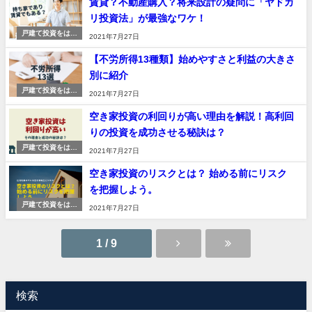
賃貸？不動産購入？将来設計の疑問に「ヤドカ
リ投資法」が最強なワケ！
戸建て投資をはじ
2021年7月27日
める
【不労所得13種類】始めやすさと利益の大きさ
別に紹介
戸建て投資をはじ
2021年7月27日
める
空き家投資の利回りが高い理由を解説！高利回
りの投資を成功させる秘訣は？
戸建て投資をはじ
2021年7月27日
める
空き家投資のリスクとは？ 始める前にリスク
を把握しよう。
戸建て投資をはじ
2021年7月27日
める
1 / 9
検索