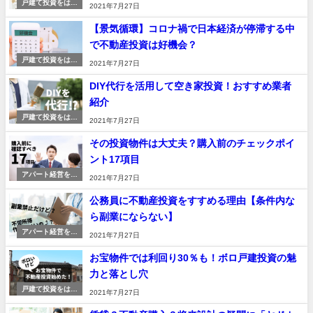
戸建て投資をはじ
2021年7月27日
める
【景気循環】コロナ禍で日本経済が停滞する中
で不動産投資は好機会？
戸建て投資をはじ
2021年7月27日
める
DIY代行を活用して空き家投資！おすすめ業者
紹介
戸建て投資をはじ
2021年7月27日
める
その投資物件は大丈夫？購入前のチェックポイ
ント17項目
アパート経営を始
2021年7月27日
める
公務員に不動産投資をすすめる理由【条件内な
ら副業にならない】
アパート経営を始
2021年7月27日
める
お宝物件では利回り30％も！ボロ戸建投資の魅
力と落とし穴
戸建て投資をはじ
2021年7月27日
める