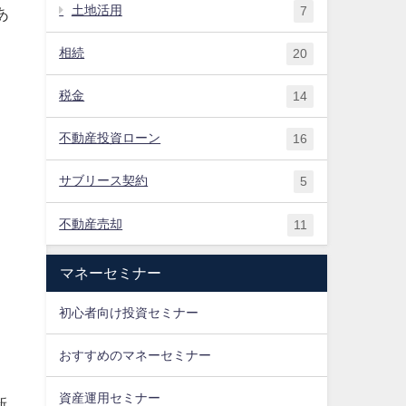
土地活用
7
あ
相続
20
い
税金
14
不動産投資ローン
16
サブリース契約
5
不動産売却
11
マネーセミナー
初心者向け投資セミナー
おすすめの​マネーセミナー
資産運用セミナー
新