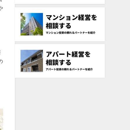
や
新
の