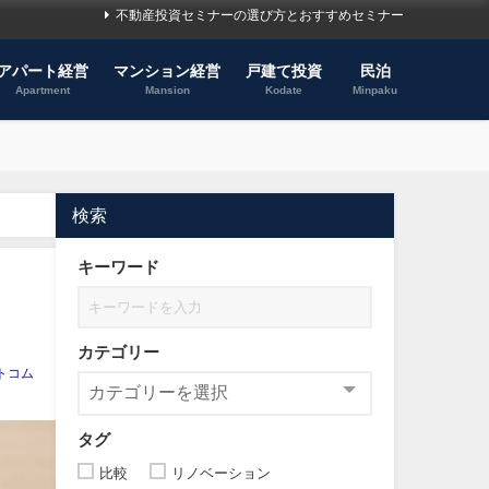
不動産投資セミナーの選び方とおすすめセミナー
アパート経営
マンション経営
戸建て投資
民泊
Apartment
Mansion
Kodate
Minpaku
検索
キーワード
カテゴリー
トコム
タグ
比較
リノベーション