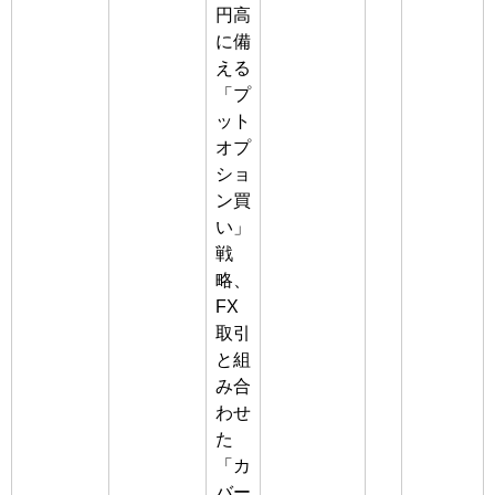
円高
に備
える
「プ
ット
オプ
ショ
ン買
い」
戦
略、
FX
取引
と組
み合
わせ
た
「カ
バー