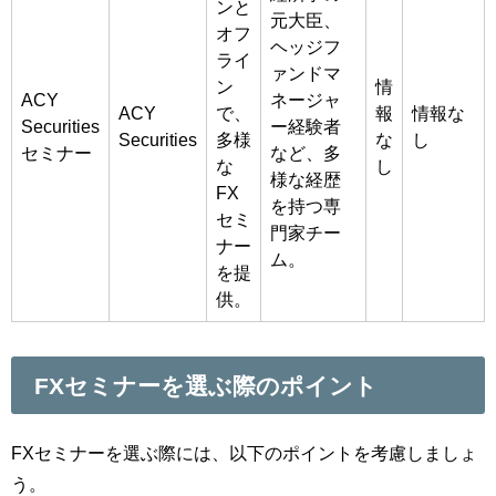
ンと
元大臣、
オフ
ヘッジフ
ライ
ァンドマ
ン
情
ACY
ネージャ
ACY
で、
報
情報な
Securities
ー経験者
Securities
多様
な
し
セミナー
など、多
な
し
様な経歴
FX
を持つ専
セミ
門家チー
ナー
ム。
を提
供。
FXセミナーを選ぶ際のポイント
FXセミナーを選ぶ際には、以下のポイントを考慮しましょ
う。