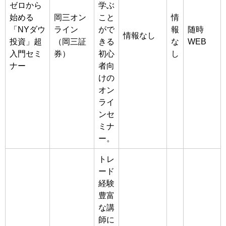
ゼロから
学ぶ
始める
岡三オン
こと
情
「NYダウ
ライン
がで
報
随時
情報なし
投資」超
（岡三証
きる
な
WEB
入門セミ
券）
初心
し
ナー
者向
けの
オン
ライ
ンセ
ミナ
ー。
トレ
ード
経験
豊富
な講
師に