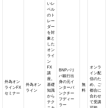
いレ
ベル
のト
レー
ダー
を対
象と
した
オン
ライ
ン
FX
オンラ
BNPパリ
講
イン配
バ銀行出
座。
信のた
外為オン
身の元イ
外為オン
基礎
無
め、ご
ラインFX
ンターバ
ライン
知識
料
都合に
セミナー
ンクチー
から
合わせ
フディー
テク
て受講
ラー
ニカ
可能