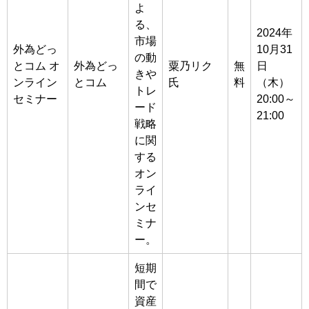
よ
る、
2024年
市場
外為どっ
10月31
の動
とコム オ
外為どっ
粟乃リク
無
日
きや
ンライン
とコム
氏
料
（木）
トレ
セミナー
20:00～
ード
21:00
戦略
に関
する
オン
ライ
ンセ
ミナ
ー。
短期
間で
資産