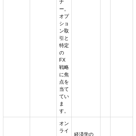
ナ
ー。
オプ
ショ
ン取
引と
特定
の
FX
戦略
に焦
点を
当て
てい
ま
す。
オン
ライ
経済学の