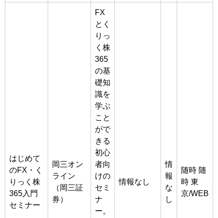
FX
とく
りっ
く株
365
の基
礎知
識を
学ぶ
こと
がで
きる
初心
はじめて
岡三オン
者向
情
のFX・く
随時 随
ライン
けの
報
りっく株
情報なし
時 東
（岡三証
セミ
な
365入門
京/WEB
券）
ナ
し
セミナー
ー。