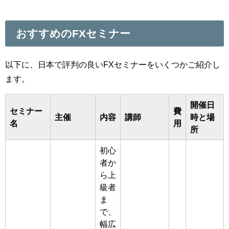
おすすめのFXセミナー
以下に、日本で評判の良いFXセミナーをいくつかご紹介し
ます。
開催日
セミナー
費
主催
内容
講師
時と場
名
用
所
初心
者か
ら上
級者
ま
で、
幅広