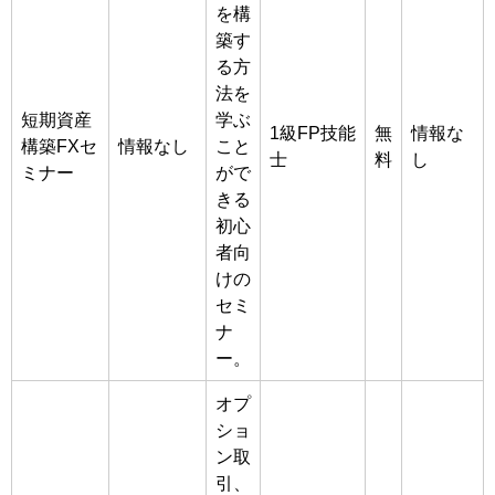
を構
築す
る方
法を
短期資産
学ぶ
1級FP技能
無
情報な
構築FXセ
情報なし
こと
士
料
し
ミナー
がで
きる
初心
者向
けの
セミ
ナ
ー。
オプ
ショ
ン取
引、