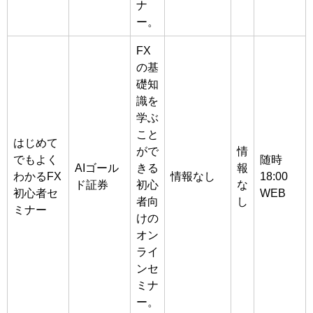
ナ
ー。
FX
の基
礎知
識を
学ぶ
こと
はじめて
がで
情
でもよく
随時
AIゴール
きる
報
わかるFX
情報なし
18:00
ド証券
初心
な
初心者セ
WEB
者向
し
ミナー
けの
オン
ライ
ンセ
ミナ
ー。