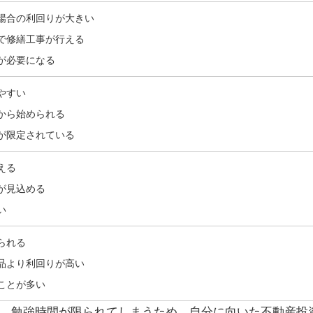
場合の利回りが大きい
で修繕工事が行える
が必要になる
やすい
から始められる
が限定されている
える
が見込める
い
られる
品より利回りが高い
ことが多い
、勉強時間が限られてしまうため、
自分に向いた不動産投