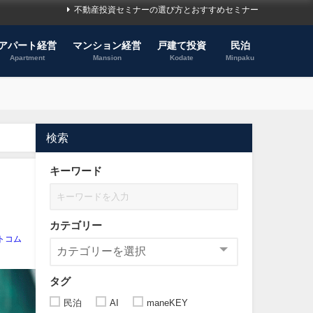
不動産投資セミナーの選び方とおすすめセミナー
アパート経営
マンション経営
戸建て投資
民泊
Apartment
Mansion
Kodate
Minpaku
検索
キーワード
カテゴリー
トコム
タグ
民泊
AI
maneKEY