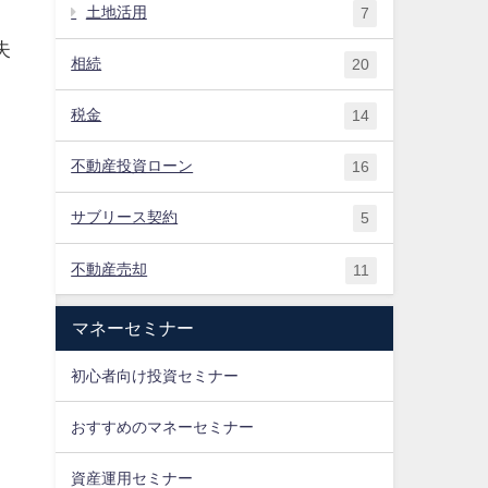
土地活用
7
失
相続
20
税金
14
不動産投資ローン
16
サブリース契約
5
不動産売却
11
マネーセミナー
初心者向け投資セミナー
おすすめの​マネーセミナー
資産運用セミナー