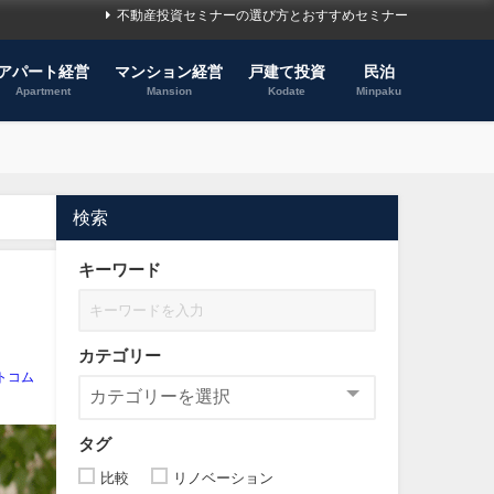
不動産投資セミナーの選び方とおすすめセミナー
アパート経営
マンション経営
戸建て投資
民泊
Apartment
Mansion
Kodate
Minpaku
検索
キーワード
カテゴリー
トコム
タグ
比較
リノベーション