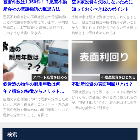
被害件数は1,350件！？悪質不動
空き家投資を失敗しないために
産会社の電話勧誘の撃退方法
知っておくべき12のポイント
悪質不動産会社の不動産投資の電話勧誘に
土地や家は従来は資産と考えられてきまし
よる詐欺被害件数が増えています。平均被
たが、最近では税金や解体費用が高いこと
害総額も、2,776万円と高額な金額です。
から、誰も住まず処分もできない空き家は
このような被害に巻き込...
負債とまで受け止められるよ...
アパート経営を始める
不動産投資をはじめる
鉄骨造の物件の耐用年数は何
不動産投資の表面利回りとは？
年？構造の特徴からメリットと
不動産投資を行う際、ざっくりその物件が
どれくらいの価値かを計るのに使われるの
欠点を解説
建物の資産価値について理解を深めるため
が、"表面利回り"です。 表面利回りは非常
にも、木造・鉄骨造・コンクリート造の法
に単純な計算式で計算が...
定耐用年数や建物自体の耐用年数について
理解を深めましょう。今回は...
検索