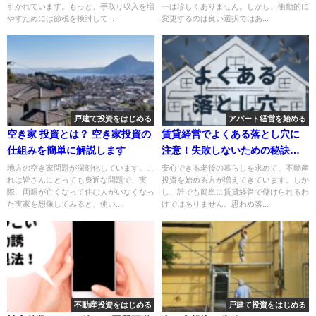
引かれています。もっと、手取り収入を増
ーは珍しくありません。しかし、衝動的に
やすためには節税を検討して...
変更するのは良い選択ではあ...
戸建て投資をはじめる
アパート経営を始める
空き家 投資とは？ 空き家投資の
賃貸経営でよくある落とし穴に
仕組みを簡単に解説します
注意！失敗しないための秘訣と
は？
地方の空き家問題が深刻化しています。こ
安心できる老後の暮らしを求めて、不動産
れは皆さんにとっても身近な問題で、実
投資を始める方が増えてきています。しか
際、両親が亡くなって住む人がいなくなっ
し、誰でも簡単に賃貸経営で儲けられるわ
た実家を想像してみると、使い...
けではありません。思わぬ落...
不動産投資をはじめる
戸建て投資をはじめる