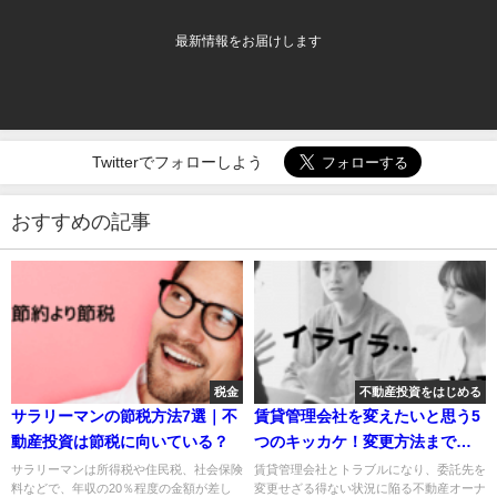
最新情報をお届けします
Twitterでフォローしよう
おすすめの記事
税金
不動産投資をはじめる
サラリーマンの節税方法7選｜不
賃貸管理会社を変えたいと思う5
動産投資は節税に向いている？
つのキッカケ！変更方法まで徹
底解説
サラリーマンは所得税や住民税、社会保険
賃貸管理会社とトラブルになり、委託先を
料などで、年収の20％程度の金額が差し
変更せざる得ない状況に陥る不動産オーナ